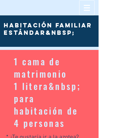
Habitación familiar
estándar&nbsp;
1 cama de
matrimonio
1 litera&nbsp;
para
habitación de
4 personas
* ¿Te gustaría ir a la azotea?